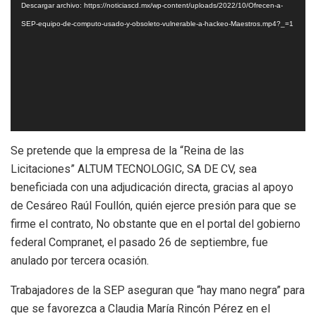
Descargar archivo: https://noticiascd.mx/wp-content/uploads/2022/10/Ofrecen-a-
vídeo
SEP-equipo-de-computo-usado-y-obsoleto-vulnerable-a-hackeo-Maestros.mp4?_=1
Se pretende que la empresa de la “Reina de las
Licitaciones” ALTUM TECNOLOGIC, SA DE CV, sea
beneficiada con una adjudicación directa, gracias al apoyo
de Cesáreo Raúl Foullón, quién ejerce presión para que se
firme el contrato, No obstante que en el portal del gobierno
federal Compranet, el pasado 26 de septiembre, fue
anulado por tercera ocasión.
Trabajadores de la SEP aseguran que “hay mano negra” para
que se favorezca a Claudia María Rincón Pérez en el