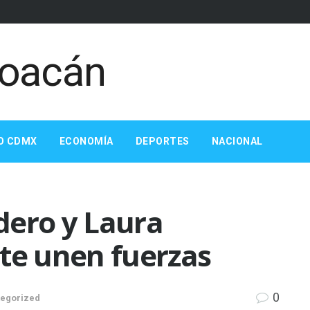
O CDMX
ECONOMÍA
DEPORTES
NACIONAL
dero y Laura
te unen fuerzas
0
egorized