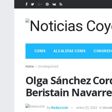
CDMX
ALCALDÍAS CDMX
CONGRES
Home
Uncategorized
Olga Sánchez Cor
Beristain Navarre
by
Redacción
enero 23, 2022
in
Uncat