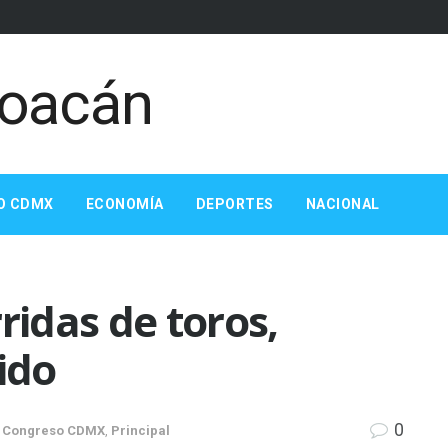
O CDMX
ECONOMÍA
DEPORTES
NACIONAL
ridas de toros,
ido
0
,
Congreso CDMX
,
Principal