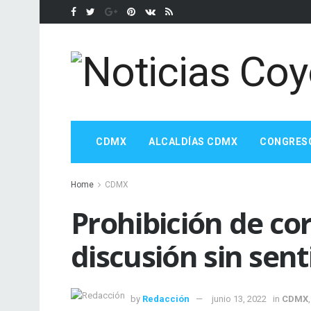
CDMX
ALCALDÍAS CDMX
CONGRES
Home
CDMX
Prohibición de cor
discusión sin sent
by
Redacción
junio 13, 2022
in
CDMX