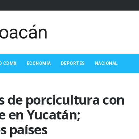
O CDMX
ECONOMÍA
DEPORTES
NACIONAL
s de porcicultura con
e en Yucatán;
s países