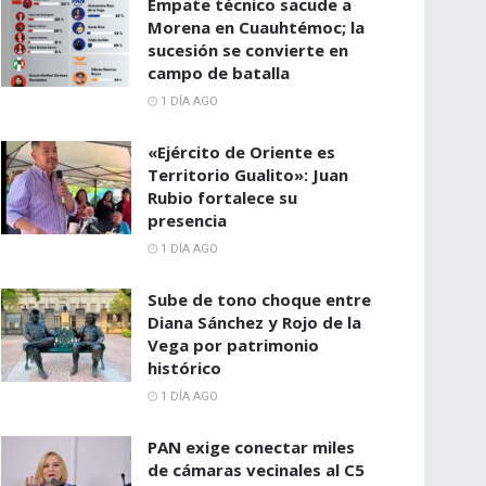
Empate técnico sacude a
Morena en Cuauhtémoc; la
sucesión se convierte en
campo de batalla
1 DÍA AGO
«Ejército de Oriente es
Territorio Gualito»: Juan
Rubio fortalece su
presencia
1 DÍA AGO
Sube de tono choque entre
Diana Sánchez y Rojo de la
Vega por patrimonio
histórico
1 DÍA AGO
PAN exige conectar miles
de cámaras vecinales al C5