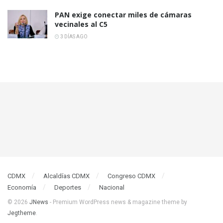
PAN exige conectar miles de cámaras
vecinales al C5
3 DÍAS AGO
CDMX
Alcaldías CDMX
Congreso CDMX
Economía
Deportes
Nacional
© 2026
JNews
- Premium WordPress news & magazine theme by
Jegtheme
.