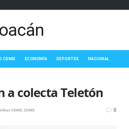
O CDMX
ECONOMÍA
DEPORTES
NACIONAL
 a colecta Teletón
0
aldías CDMX
,
CDMX