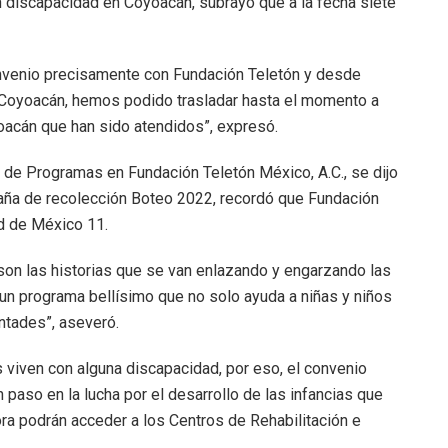
on discapacidad en Coyoacán, subrayó que a la fecha siete
nvenio precisamente con Fundación Teletón y desde
a Coyoacán, hemos podido trasladar hasta el momento a
yoacán que han sido atendidos”, expresó.
l de Programas en Fundación Teletón México, A.C., se dijo
paña de recolección Boteo 2022, recordó que Fundación
d de México 11.
on las historias que se van enlazando y engarzando las
n programa bellísimo que no solo ayuda a niñas y niños
ntades”, aseveró.
 viven con alguna discapacidad, por eso, el convenio
 paso en la lucha por el desarrollo de las infancias que
ora podrán acceder a los Centros de Rehabilitación e