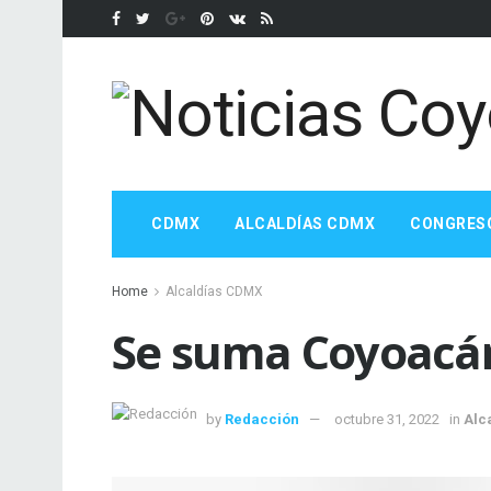
CDMX
ALCALDÍAS CDMX
CONGRES
Home
Alcaldías CDMX
Se suma Coyoacán
by
Redacción
octubre 31, 2022
in
Alc