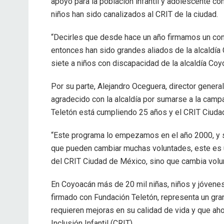
apoyó para la población infantil y adolescente c
niños han sido canalizados al CRIT de la ciudad.
“Decirles que desde hace un año firmamos un co
entonces han sido grandes aliados de la alcaldí
siete a niños con discapacidad de la alcaldía Co
Por su parte, Alejandro Oceguera, director genera
agradecido con la alcaldía por sumarse a la cam
Teletón está cumpliendo 25 años y el CRIT Ciuda
“Este programa lo empezamos en el año 2000, y s
que pueden cambiar muchas voluntades, este es u
del CRIT Ciudad de México, sino que cambia volu
En Coyoacán más de 20 mil niñas, niños y jóvenes
firmado con Fundación Teletón, representa un gran
requieren mejoras en su calidad de vida y que ah
Inclusión Infantil (CRIT).