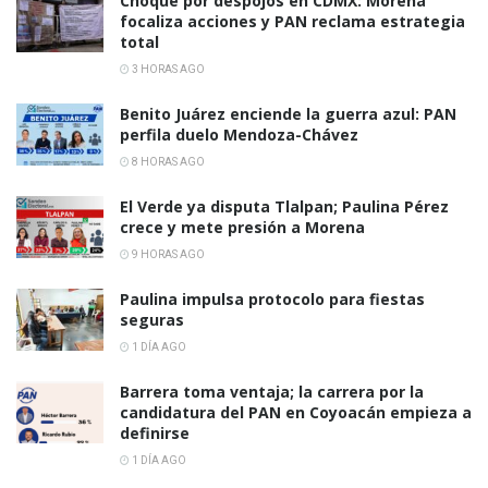
Choque por despojos en CDMX: Morena
focaliza acciones y PAN reclama estrategia
total
3 HORAS AGO
Benito Juárez enciende la guerra azul: PAN
perfila duelo Mendoza-Chávez
8 HORAS AGO
El Verde ya disputa Tlalpan; Paulina Pérez
crece y mete presión a Morena
9 HORAS AGO
Paulina impulsa protocolo para fiestas
seguras
1 DÍA AGO
Barrera toma ventaja; la carrera por la
candidatura del PAN en Coyoacán empieza a
definirse
1 DÍA AGO