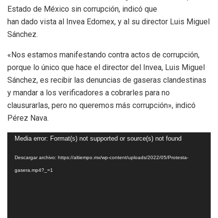
Estado de México sin corrupción, indicó que
han dado vista al Invea Edomex, y al su director Luis Miguel
Sánchez.
«Nos estamos manifestando contra actos de corrupción,
porque lo único que hace el director del Invea, Luis Miguel
Sánchez, es recibir las denuncias de gaseras clandestinas
y mandar a los verificadores a cobrarles para no
clausurarlas, pero no queremos más corrupción», indicó
Pérez Nava.
Reproductor
Media error: Format(s) not supported or source(s) not found
de
Descargar archivo: https://altiempo.mx/wp-content/uploads/2022/05/Protesta-
vídeo
gasera.mp4?_=1