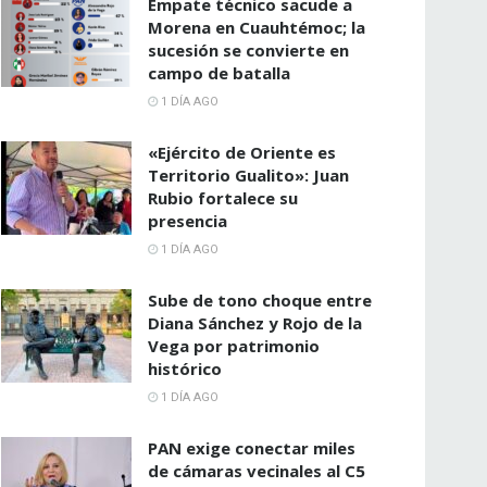
Empate técnico sacude a
Morena en Cuauhtémoc; la
sucesión se convierte en
campo de batalla
1 DÍA AGO
«Ejército de Oriente es
Territorio Gualito»: Juan
Rubio fortalece su
presencia
1 DÍA AGO
Sube de tono choque entre
Diana Sánchez y Rojo de la
Vega por patrimonio
histórico
1 DÍA AGO
PAN exige conectar miles
de cámaras vecinales al C5