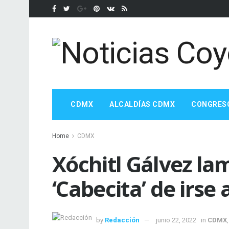
CDMX
ALCALDÍAS CDMX
CONGRES
Home
CDMX
Xóchitl Gálvez lam
‘Cabecita’ de irse
by
Redacción
junio 22, 2022
in
CDMX