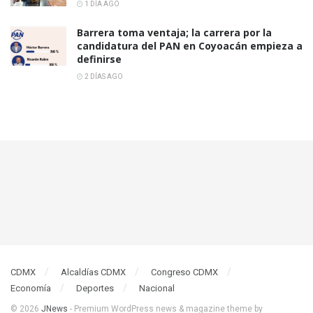
1 DÍA AGO
Barrera toma ventaja; la carrera por la
candidatura del PAN en Coyoacán empieza a
definirse
2 DÍAS AGO
CDMX
Alcaldías CDMX
Congreso CDMX
Economía
Deportes
Nacional
© 2026
JNews
- Premium WordPress news & magazine theme by