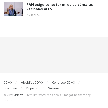
PAN exige conectar miles de cámaras
vecinales al C5
3 DÍAS AGO
CDMX
Alcaldías CDMX
Congreso CDMX
Economía
Deportes
Nacional
© 2026
JNews
- Premium WordPress news & magazine theme by
Jegtheme
.