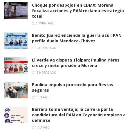
Choque por despojos en CDMX: Morena
focaliza acciones y PAN reclama estrategia
total
7 HORAS AGO
Benito Juárez enciende la guerra azul: PAN
perfila duelo Mendoza-Chávez
12 HORAS AGO
El Verde ya disputa Tlalpan; Paulina Pérez
crece y mete presión a Morena
13 HORAS AGO
Paulina impulsa protocolo para fiestas
seguras
1 DÍA AGO
Barrera toma ventaja; la carrera por la
candidatura del PAN en Coyoacán empieza a
definirse
1 DÍA AGO