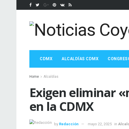
CDMX
ALCALDÍAS CDMX
CONGRES
Home
Alcaldías
Exigen eliminar 
en la CDMX
by
Redacción
mayo 22, 2025
in
Alcal