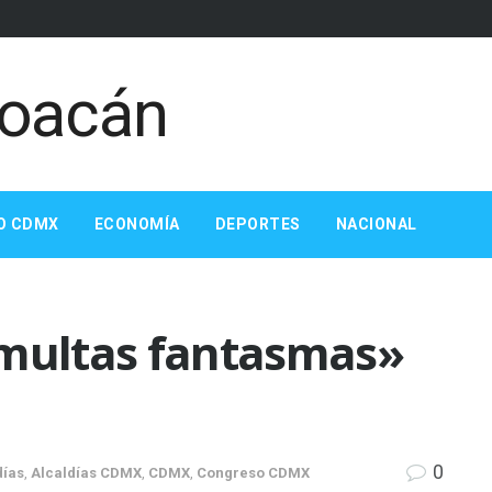
O CDMX
ECONOMÍA
DEPORTES
NACIONAL
«multas fantasmas»
0
días
,
Alcaldías CDMX
,
CDMX
,
Congreso CDMX