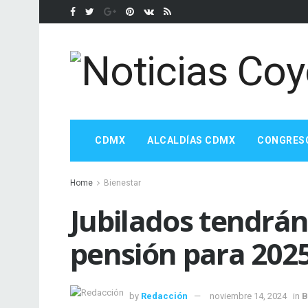
CDMX
ALCALDÍAS CDMX
CONGRES
Home
Bienestar
Jubilados tendrá
pensión para 202
by
Redacción
noviembre 14, 2024
in
B