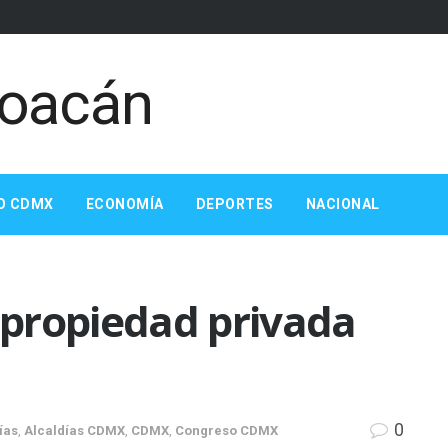
O CDMX
ECONOMÍA
DEPORTES
NACIONAL
propiedad privada
0
ías
,
Alcaldías CDMX
,
CDMX
,
Congreso CDMX