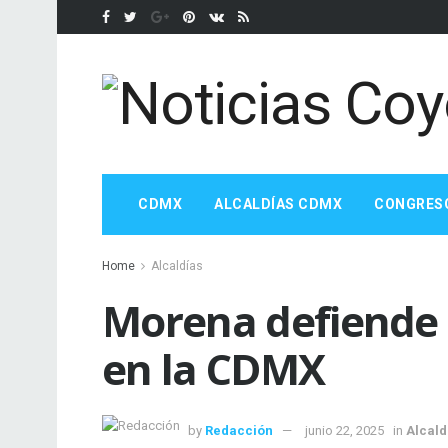
CDMX
ALCALDÍAS CDMX
CONGRES
Home
Alcaldías
Morena defiende 
en la CDMX
by
Redacción
junio 22, 2025
in
Alcald