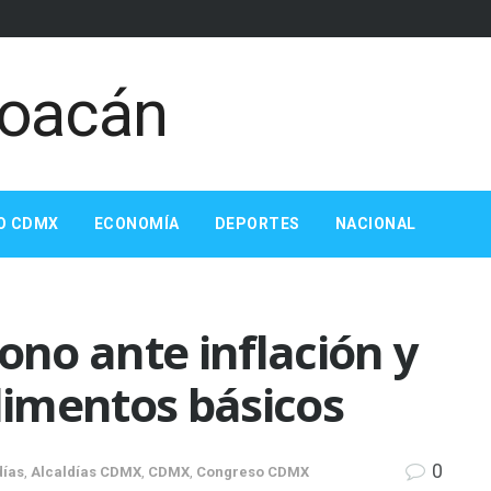
O CDMX
ECONOMÍA
DEPORTES
NACIONAL
no ante inflación y
alimentos básicos
0
días
,
Alcaldías CDMX
,
CDMX
,
Congreso CDMX