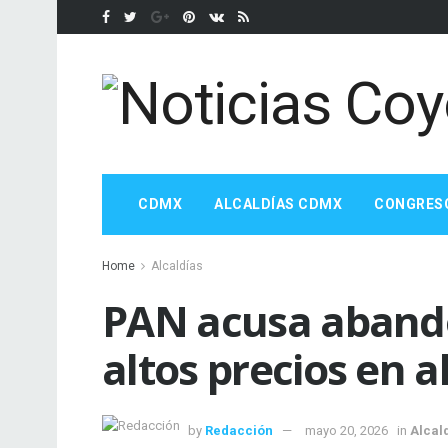
CDMX
ALCALDÍAS CDMX
CONGRES
Home
Alcaldías
PAN acusa abando
altos precios en 
by
Redacción
mayo 20, 2026
in
Alcal