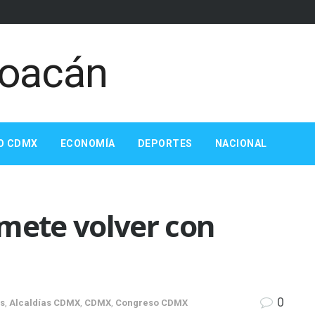
O CDMX
ECONOMÍA
DEPORTES
NACIONAL
mete volver con
0
as
,
Alcaldías CDMX
,
CDMX
,
Congreso CDMX