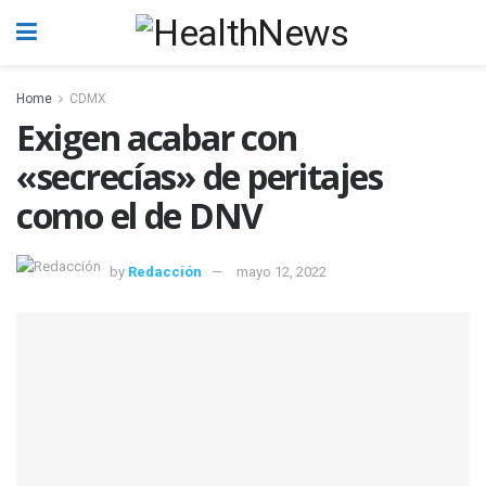
Home
CDMX
Exigen acabar con
«secrecías» de peritajes
como el de DNV
by
Redacción
mayo 12, 2022